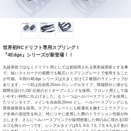
世界初RCドリフト専用スプリング！
『4Edge』シリーズが新登場！！
丸線形状ではなくドリフト用としては初採用される異形線形状とする事
で、短いストロークの範囲でも幅広いスプリングレートで使用すること
が可能。今回の4Edge シリーズは大きく分けて2 種類のラインナップが
あります。一つ目は自由長25mm のシングルタイプ。両端部分に僅かな
隙間を設けたOD 伝統のセミオープンエンドを採用。フロント用として扱
いやすい特性に仕上げました。もう一つはヘルパースプリングを採用し
たツインタイプ。メインを自由長20mm とし、ヘルパースプリングにも
異形線形状を採用。スプリングシートにも軽量化を施すことでスプリン
グ全体の追従性を向上、特にリヤに使用した際のトラクション性能が向
上します。さらにヘルパースプリングが線間密着した時のみに現れるOD
ロゴも拘りの一つです。シングルタイプは8.5, 8.0, 7.5, 7.0, 6.5, 6.0 巻の