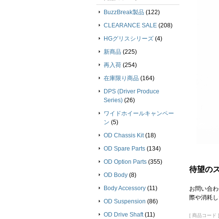
BuzzBreak製品
(122)
CLEARANCE SALE
(208)
HGグリスシリーズ
(4)
新商品
(225)
再入荷
(254)
在庫限り商品
(164)
DPS (Driver Produce
Series)
(26)
ワイドホイールキャンペー
ン
(5)
OD Chassis Kit
(18)
OD Spare Parts
(134)
OD Option Parts
(355)
待望の
OD Body
(8)
Body Accessory
(11)
お問い合わ
際や消耗し
OD Suspension
(86)
OD Drive Shaft
(11)
[ 商品コード ]