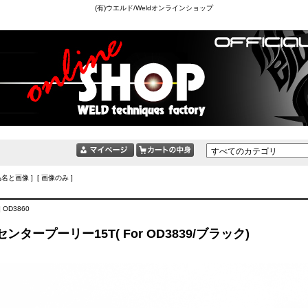
(有)ウエルド/Weldオンラインショップ
品名と画像 ] [ 画像のみ ]
 OD3860
ンタープーリー15T( For OD3839/ブラック)