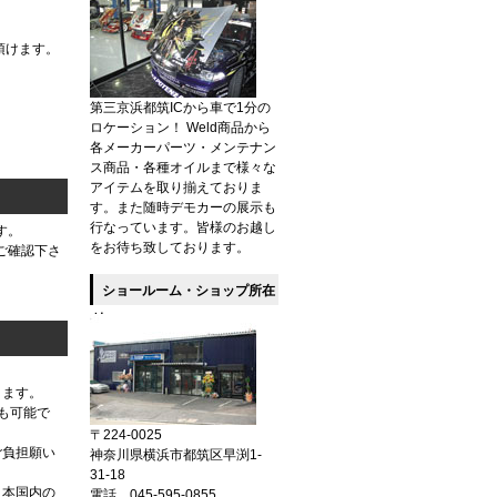
頂けます。
第三京浜都筑ICから車で1分の
ロケーション！ Weld商品から
各メーカーパーツ・メンテナン
ス商品・各種オイルまで様々な
アイテムを取り揃えておりま
す。また随時デモカーの展示も
行なっています。皆様のお越し
す。
をお待ち致しております。
ご確認下さ
ショールーム・ショップ所在
地
ります。
送も可能で
〒224-0025
ご負担願い
神奈川県横浜市都筑区早渕1-
31-18
日本国内の
電話 045-595-0855