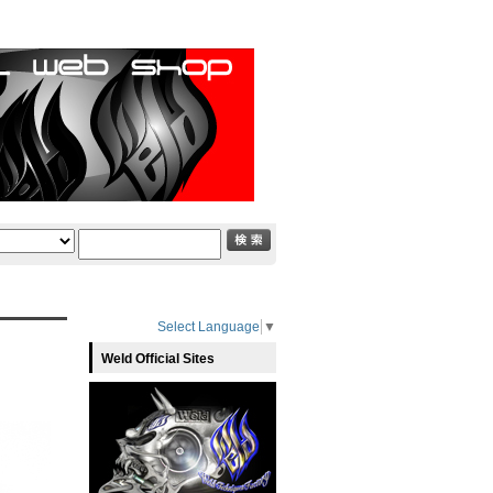
Select Language
▼
Weld Official Sites