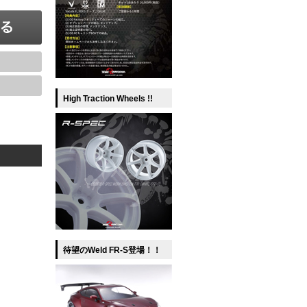
High Traction Wheels !!
待望のWeld FR-S登場！！