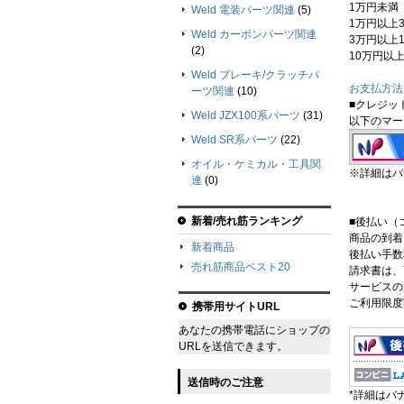
1万円未満 
Weld 電装パーツ関連
(5)
1万円以上
Weld カーボンパーツ関連
3万円以上1
(2)
10万円以上
Weld ブレーキ/クラッチパ
お支払方法
ーツ関連
(10)
■クレジッ
Weld JZX100系パーツ
(31)
以下のマー
Weld SR系パーツ
(22)
オイル・ケミカル・工具関
※詳細はバ
連
(0)
新着/売れ筋ランキング
■後払い（
商品の到着
新着商品
後払い手数料
売れ筋商品ベスト20
請求書は、
サービスの
ご利用限度額
携帯用サイトURL
あなたの携帯電話にショップの
URLを送信できます。
送信時のご注意
*詳細はバ