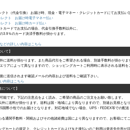
レクト（代金引換） お届け時、現金・電子マネー・クレジットカードにてお支払い
トカードでお支払の場合、代金引換手数料以外に、
の3.9％のカード決済手数料が掛かります。
などの詳しい内容はこちら
ついて】
外に送料が掛かります。また商品代引をご希望される場合、別途手数料が掛かりま
エリアによって異なりますので、ショッピングカートご利用時に表示される送料を
後に送信されます確認メールの内容および送料をご確認下さい。
い内容はこちら
送について】
可能です。下記の注意点をよく読み、ご希望の商品のご注文をお願い致します。
以外に送料が掛かります。送料は国・地域により異なりますので、別途お見積とな
MS国際小包でのお届けとなります。対応地域でない場合、UPS・FEDEX等での配
わる通関手数料・関税およびその他諸経費は国により異なりますので、お客様にて
ングカートの規定上、クレジットカードおよびＮＰ後払いのご利用は発送先住所が