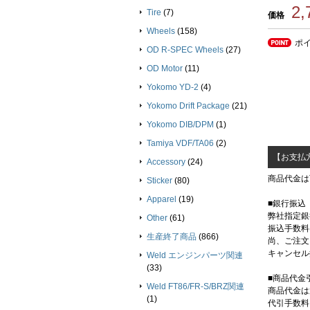
2
Tire
(7)
価格
Wheels
(158)
ポ
OD R-SPEC Wheels
(27)
OD Motor
(11)
Yokomo YD-2
(4)
Yokomo Drift Package
(21)
Yokomo DIB/DPM
(1)
Tamiya VDF/TA06
(2)
【お支払
Accessory
(24)
商品代金は
Sticker
(80)
Apparel
(19)
■銀行振込
弊社指定銀
Other
(61)
振込手数料
生産終了商品
(866)
尚、ご注文
キャンセル
Weld エンジンパーツ関連
(33)
■商品代金
Weld FT86/FR-S/BRZ関連
商品代金は
(1)
代引手数料