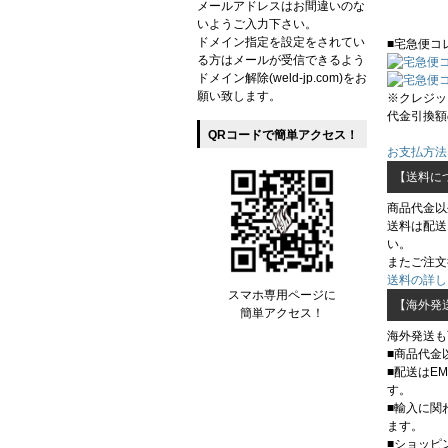
メールアドレスはお間違いのな
いようご入力下さい。
ドメイン指定を設定をされてい
■宅急便コ
る方はメールが受信できるよう
ドメイン解除(weld-jp.com)をお
願い致します。
※クレジッ
代金引換額
QRコードで簡単アクセス！
お支払方法
【送料に
商品代金以
送料は配送
い。
またご注文
送料の詳し
スマホ専用ページに
【海外発
簡単アクセス！
海外発送も
■商品代金
■配送はE
す。
■輸入に関
ます。
■ショッピ