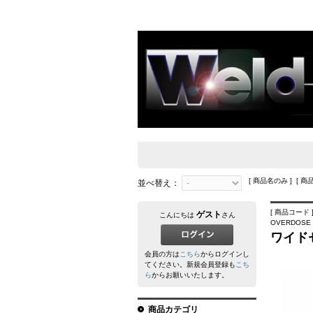
[ 商品名のみ ] [ 商
並べ替え：
[ 商品コード ]
ゲスト
こんにちは
さん
OVERDOSE
ワイドセ
会員の方は
こちら
からログインし
てください。新規会員登録も
こち
ら
からお願いいたします。
商品カテゴリ