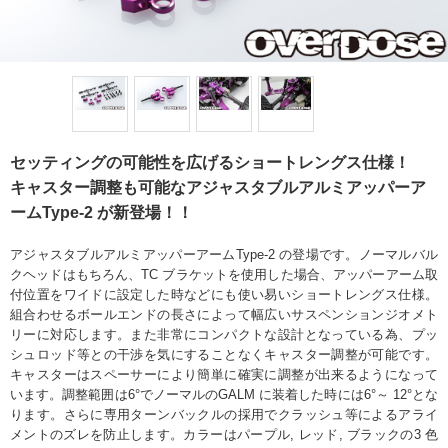
セッティングの可能性を広げるショートレングス仕様！
キャスター調整も可能なアジャスタブルアルミアッパーア
ームType-2 が新登場！！
アジャスタブルアルミアッパーアームType-2 の登場です。ノーマルバル
クヘッドはもちろん、TC ブラケットを使用した場合、アッパーアーム取
付位置をワイドに設定した時などにも使い易いショートレングス仕様。
組合わせるボールエンドの長さによって幅広いサスペンションジオメト
リーに対応します。また非常にコンパクトな設計となっている為、プッ
シュロッド等との干渉を気にすることなくキャスター調整が可能です。
キャスターはスペーサーにより簡単に確実に調整が出来るようになって
います。調整範囲は6°でノーマルのGALM に装着した時には6°～ 12°とな
ります。さらに専用ターンバックルの採用でクラッシュ等によるアライ
メントのズレを防止します。カラーはパープル, レッド, ブラックの3 色