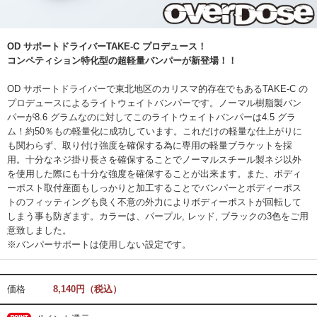
OD サポートドライバーTAKE-C プロデュース！
コンペティション特化型の超軽量バンパーが新登場！！
OD サポートドライバーで東北地区のカリスマ的存在でもあるTAKE-C の
プロデュースによるライトウェイトバンパーです。ノーマル樹脂製バン
パーが8.6 グラムなのに対してこのライトウェイトバンパーは4.5 グラ
ム！約50％もの軽量化に成功しています。これだけの軽量な仕上がりに
も関わらず、取り付け強度を確保する為に専用の軽量ブラケットを採
用。十分なネジ掛り長さを確保することでノーマルスチール製ネジ以外
を使用した際にも十分な強度を確保することが出来ます。また、ボディ
ーポスト取付座面もしっかりと加工することでバンパーとボディーポス
トのフィッティングも良く不意の外力によりボディーポストが回転して
しまう事も防ぎます。カラーは、パープル, レッド, ブラックの3色をご用
意致しました。
※バンパーサポートは使用しない設定です。
価格
8,140円（税込）