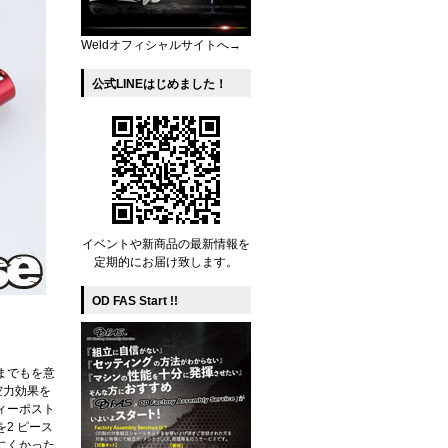
Weldオフィシャルサイトへ→
公式LINEはじめました！
イベントや新商品の最新情報を
定期的にお届け致します。
OD FAS Start !!
までもを意
空力効果を
ィーポスト
2 ピース
にくかった