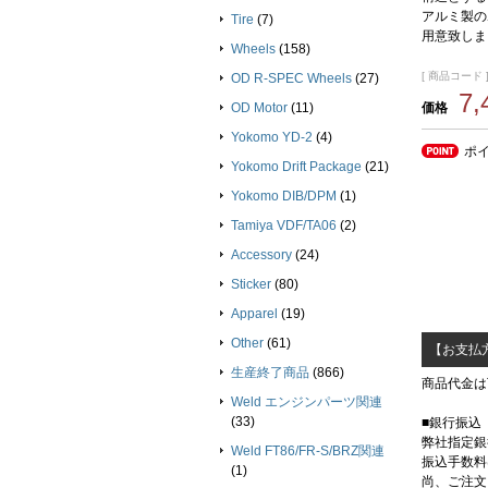
アルミ製の
Tire
(7)
用意致しま
Wheels
(158)
[ 商品コード ]
OD R-SPEC Wheels
(27)
7
OD Motor
(11)
価格
Yokomo YD-2
(4)
ポ
Yokomo Drift Package
(21)
Yokomo DIB/DPM
(1)
Tamiya VDF/TA06
(2)
Accessory
(24)
Sticker
(80)
Apparel
(19)
Other
(61)
【お支払
生産終了商品
(866)
商品代金は
Weld エンジンパーツ関連
(33)
■銀行振込
弊社指定銀
Weld FT86/FR-S/BRZ関連
振込手数料
(1)
尚、ご注文