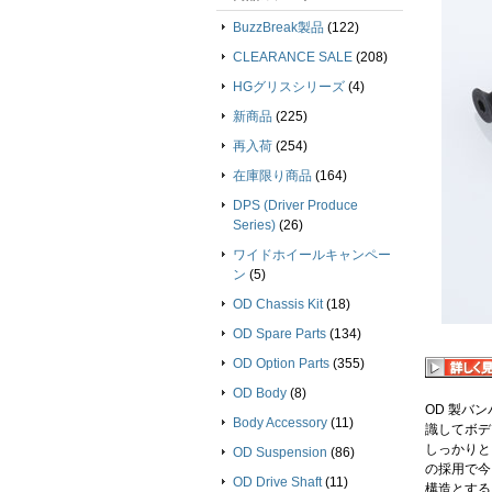
BuzzBreak製品
(122)
CLEARANCE SALE
(208)
HGグリスシリーズ
(4)
新商品
(225)
再入荷
(254)
在庫限り商品
(164)
DPS (Driver Produce
Series)
(26)
ワイドホイールキャンペー
ン
(5)
OD Chassis Kit
(18)
OD Spare Parts
(134)
OD Option Parts
(355)
OD Body
(8)
OD 製バ
Body Accessory
(11)
識してボデ
しっかりと
OD Suspension
(86)
の採用で今
OD Drive Shaft
(11)
構造とする