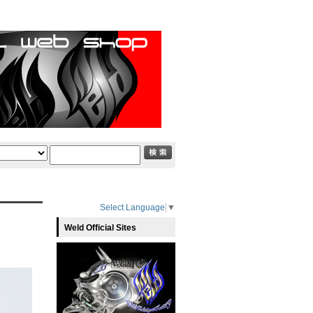
Select Language
▼
Weld Official Sites