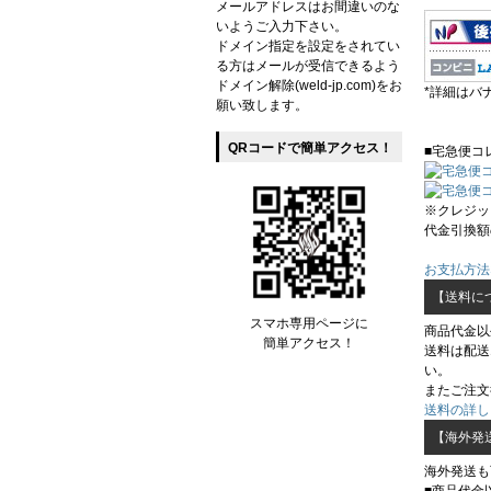
メールアドレスはお間違いのな
いようご入力下さい。
ドメイン指定を設定をされてい
る方はメールが受信できるよう
ドメイン解除(weld-jp.com)をお
*詳細はバ
願い致します。
QRコードで簡単アクセス！
■宅急便コ
※クレジッ
代金引換額
お支払方法
【送料に
スマホ専用ページに
商品代金以
簡単アクセス！
送料は配送
い。
またご注文
送料の詳し
【海外発
海外発送も