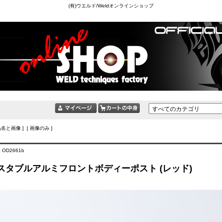
(有)ウエルド/Weldオンラインショップ
品名と画像 ] [ 画像のみ ]
 OD2661b
スタブルアルミフロントボディーポスト (レッド)