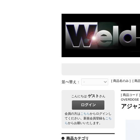
[ 商品名のみ ] [ 商
並べ替え：
[ 商品コード ]
ゲスト
こんにちは
さん
OVERDOSE
アジャ
会員の方は
こちら
からログインし
てください。新規会員登録も
こち
ら
からお願いいたします。
商品カテゴリ