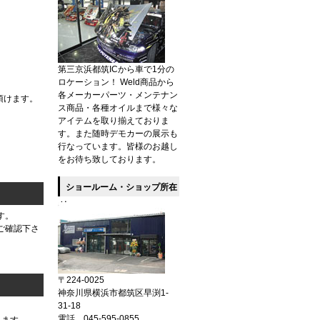
第三京浜都筑ICから車で1分の
ロケーション！ Weld商品から
各メーカーパーツ・メンテナン
頂けます。
ス商品・各種オイルまで様々な
アイテムを取り揃えておりま
す。また随時デモカーの展示も
行なっています。皆様のお越し
をお待ち致しております。
ショールーム・ショップ所在
地
す。
ご確認下さ
〒224-0025
神奈川県横浜市都筑区早渕1-
31-18
電話 045-595-0855