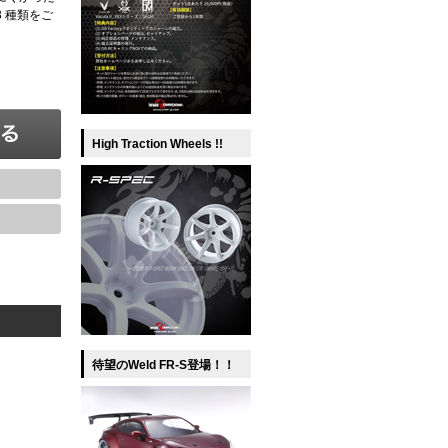
 種類をご
High Traction Wheels !!
待望のWeld FR-S登場！！