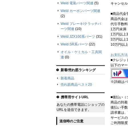
Weld 電装パーツ関連
(5)
キャンセル
Weld カーボンパーツ関連
■商品代金
(2)
商品代金は
Weld ブレーキ/クラッチパ
代引手数料
ーツ関連
(10)
1万円未満 
1万円以上
Weld JZX100系パーツ
(31)
3万円以上1
Weld SR系パーツ
(22)
10万円以上
オイル・ケミカル・工具関
お支払方法
連
(0)
■クレジッ
以下のマー
新着/売れ筋ランキング
新着商品
※詳細はバ
売れ筋商品ベスト20
携帯用サイトURL
■後払い（
商品の到着
あなたの携帯電話にショップの
後払い手数料
URLを送信できます。
請求書は、
サービスの
送信時のご注意
ご利用限度額