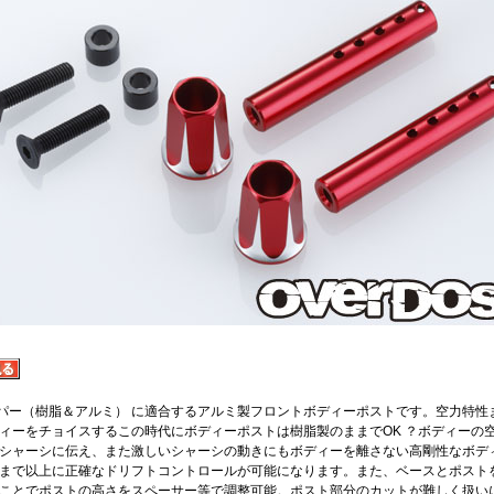
ンパー（樹脂＆アルミ） に適合するアルミ製フロントボディーポストです。空力特性
ィーをチョイスするこの時代にボディーポストは樹脂製のままでOK ？ボディーの
シャーシに伝え、また激しいシャーシの動きにもボディーを離さない高剛性なボデ
まで以上に正確なドリフトコントロールが可能になります。また、ベースとポストを
ことでポストの高さをスペーサー等で調整可能。ポスト部分のカットが難しく扱い