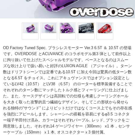
OD Factory Tuned Spec. ブラシレスモーター Ver.3 6.5T ＆ 10.5T の登場
です。OVERDOSE とACUVANCE のコラボモデル第3 弾として前作以上
に拘り抜いて仕上げたスペシャルモデルです。ベースとなるのはスムー
ズな吹け上りで扱い易いと好評のLUXON AGILE （アジャイル）。ターン
数はドリフトシーンでは定番である10.5T に加え今回は驚異の低ターン数
となる6.5T をチョイス。これにアキュヴァンスではオプション設定とし
ているLV42（10.5T） とLV38 （6.5T） のローターを標準装備することで
それぞれのターン数にマッチしたトルク感とフィーリングに仕上げまし
た。また、ケースデザインは高回転での仕様も考慮しクーリングホール
を大きく取った攻撃的且つ繊細なデザイン。そしてこの形状から発せら
れる独特の“サウンド” によりピットだけではなくコース上でもその存在感
を強烈にアピールします。シャーシへの搭載を容易にするφ3.5 コネクタ
ー端子半田付け済み。カラーはそれぞれパープル, レッド, ブラックをご
用意致しました。それぞれ14 ゲージワイヤー（300mm） x1 本，センサ
ーケーブル（150mm）ｘ1 本, オスコネクターｘ3 個付属。