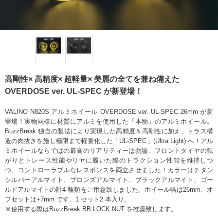
高剛性× 高精度× 超軽量× 美麗の全てを兼ね備えた
OVERDOSE ver. UL-SPEC が新登場！
VALINO N820S アルミホイール OVERDOSE ver. UL-SPEC 26mm が新
登場！実物同様に材質にアルミを使用した『本物』のアルミホイール。
BuzzBreak 独自の製法により実現した高精度＆高剛性に加え、トラス構
造の肉抜きを施し極限まで軽量化した「UL-SPEC」(Ultra Light) へ！アル
ミホイールならではの最高のリアリティーは勿論、フロントタイヤの転
がりとトレース性能やリヤに履いた際のトラクション性能を維持しつ
つ、コントローラブルなレスポンスを両立させました！カラーはチタン
シルバーアルマイト、ブロンズアルマイト、ブラックアルマイト、ゴー
ルドアルマイトの計4 種類をご用意致しました。ホイール幅は26mm、オ
フセットは+7mm です。1 セット2 本入り。
※使用する際はBuzzBreak BB LOCK NUT を推奨致します。