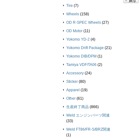
Tire
(7)
Wheels
(158)
OD R-SPEC Wheels
(27)
OD Motor
(11)
Yokomo YD-2
(4)
Yokomo Drift Package
(21)
Yokomo DIB/DPM
(1)
Tamiya VDF/TA06
(2)
Accessory
(24)
Sticker
(80)
Apparel
(19)
Other
(61)
生産終了商品
(866)
Weld エンジンパーツ関連
(33)
Weld FT86/FR-S/BRZ関連
(1)