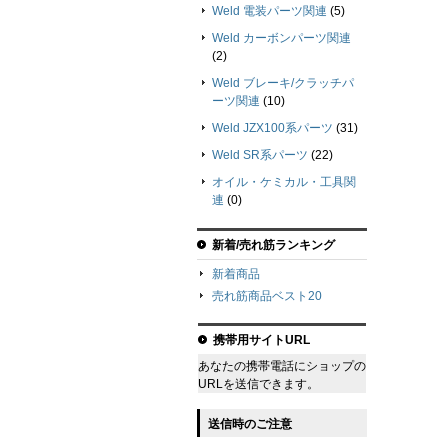
Weld 電装パーツ関連
(5)
Weld カーボンパーツ関連
(2)
Weld ブレーキ/クラッチパ
ーツ関連
(10)
Weld JZX100系パーツ
(31)
Weld SR系パーツ
(22)
オイル・ケミカル・工具関
連
(0)
新着/売れ筋ランキング
新着商品
売れ筋商品ベスト20
携帯用サイトURL
あなたの携帯電話にショップの
URLを送信できます。
送信時のご注意