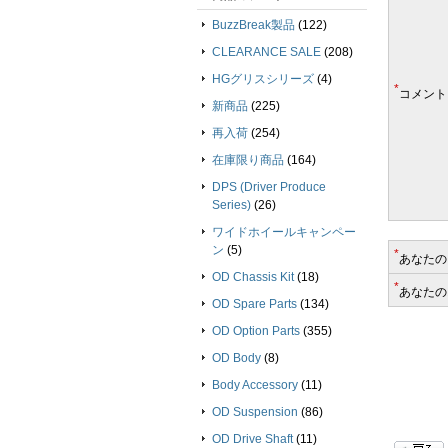
BuzzBreak製品
(122)
CLEARANCE SALE
(208)
HGグリスシリーズ
(4)
*
コメント
新商品
(225)
再入荷
(254)
在庫限り商品
(164)
DPS (Driver Produce
Series)
(26)
ワイドホイールキャンペー
ン
(5)
*
あなたの
OD Chassis Kit
(18)
*
あなたの
OD Spare Parts
(134)
OD Option Parts
(355)
OD Body
(8)
Body Accessory
(11)
OD Suspension
(86)
OD Drive Shaft
(11)