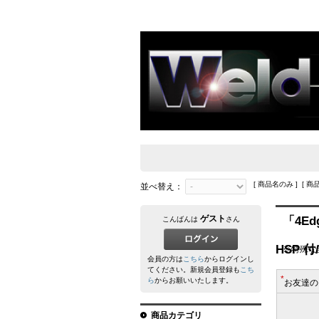
[ 商品名のみ ] [ 商
並べ替え：
ゲスト
「4Ed
こんばんは
さん
HSP 
※特殊な
会員の方は
こちら
からログインし
てください。新規会員登録も
こち
*
ら
からお願いいたします。
お友達の
商品カテゴリ