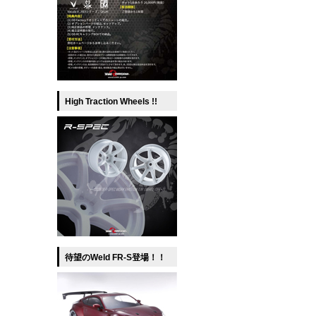
High Traction Wheels !!
待望のWeld FR-S登場！！