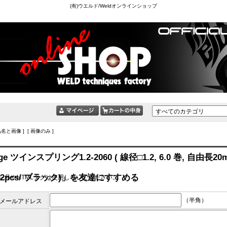
(有)ウエルド/Weldオンラインショップ
品名と画像 ] [ 画像のみ ]
ge ツインスプリング1.2-2060 ( 線径□1.2, 6.0 巻, 自由長20
付/2pcs/ ブラック)」を友達にすすめる
記号やHTMLタグは使用しないでください。
（半角）
メールアドレス