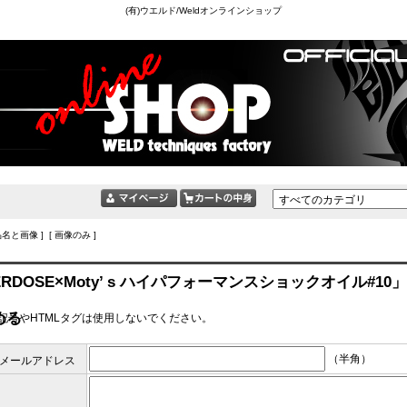
(有)ウエルド/Weldオンラインショップ
品名と画像 ] [ 画像のみ ]
ERDOSE×Moty’ s ハイパフォーマンスショックオイル#10
める
記号やHTMLタグは使用しないでください。
（半角）
メールアドレス