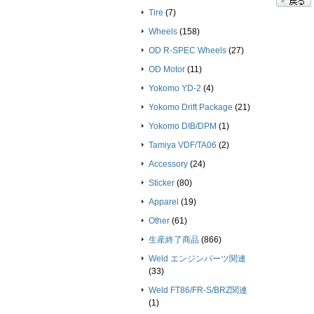
Tire
(7)
Wheels
(158)
OD R-SPEC Wheels
(27)
OD Motor
(11)
Yokomo YD-2
(4)
Yokomo Drift Package
(21)
Yokomo DIB/DPM
(1)
Tamiya VDF/TA06
(2)
Accessory
(24)
Sticker
(80)
Apparel
(19)
Other
(61)
生産終了商品
(866)
Weld エンジンパーツ関連
(33)
Weld FT86/FR-S/BRZ関連
(1)