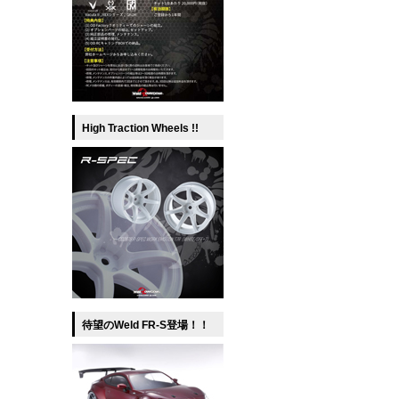
High Traction Wheels !!
待望のWeld FR-S登場！！