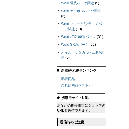
Weld 電装パーツ関連
(5)
Weld カーボンパーツ関連
(2)
Weld ブレーキ/クラッチパ
ーツ関連
(10)
Weld JZX100系パーツ
(31)
Weld SR系パーツ
(22)
オイル・ケミカル・工具関
連
(0)
新着/売れ筋ランキング
新着商品
売れ筋商品ベスト20
携帯用サイトURL
あなたの携帯電話にショップの
URLを送信できます。
送信時のご注意