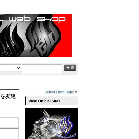
Select Language
▼
」を友達
Weld Official Sites