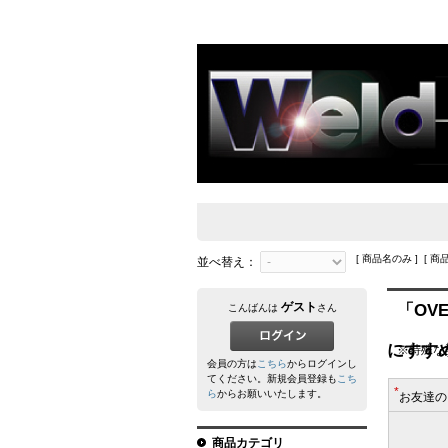
[ 商品名のみ ] [ 商
並べ替え：
ゲスト
「OV
こんばんは
さん
にすす
※特殊な
会員の方は
こちら
からログインし
てください。新規会員登録も
こち
*
ら
からお願いいたします。
お友達の
商品カテゴリ