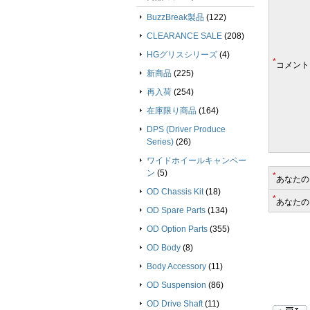
BuzzBreak製品
(122)
CLEARANCE SALE
(208)
HGグリスシリーズ
(4)
*
コメント
新商品
(225)
再入荷
(254)
在庫限り商品
(164)
DPS (Driver Produce
Series)
(26)
ワイドホイールキャンペー
ン
(5)
*
あなたの
OD Chassis Kit
(18)
*
あなたの
OD Spare Parts
(134)
OD Option Parts
(355)
OD Body
(8)
Body Accessory
(11)
OD Suspension
(86)
OD Drive Shaft
(11)