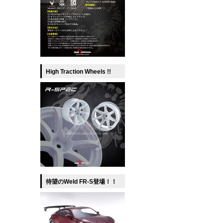
High Traction Wheels !!
待望のWeld FR-S登場！！