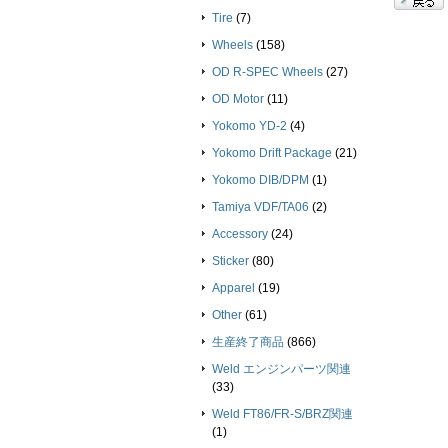
Tire
(7)
Wheels
(158)
OD R-SPEC Wheels
(27)
OD Motor
(11)
Yokomo YD-2
(4)
Yokomo Drift Package
(21)
Yokomo DIB/DPM
(1)
Tamiya VDF/TA06
(2)
Accessory
(24)
Sticker
(80)
Apparel
(19)
Other
(61)
生産終了商品
(866)
Weld エンジンパーツ関連
(33)
Weld FT86/FR-S/BRZ関連
(1)