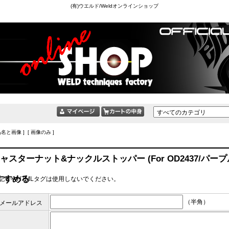
(有)ウエルド/Weldオンラインショップ
品名と画像 ] [ 画像のみ ]
ャスターナット&ナックルストッパー (For OD2437/パープ
すすめる
記号やHTMLタグは使用しないでください。
（半角）
メールアドレス