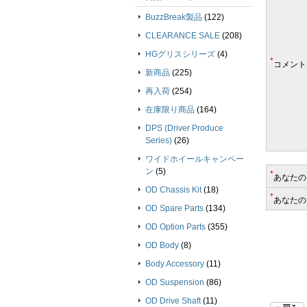
BuzzBreak製品
(122)
CLEARANCE SALE
(208)
HGグリスシリーズ
(4)
*
コメント
新商品
(225)
再入荷
(254)
在庫限り商品
(164)
DPS (Driver Produce
Series)
(26)
ワイドホイールキャンペー
ン
(5)
*
あなたの
OD Chassis Kit
(18)
*
あなたの
OD Spare Parts
(134)
OD Option Parts
(355)
OD Body
(8)
Body Accessory
(11)
OD Suspension
(86)
OD Drive Shaft
(11)