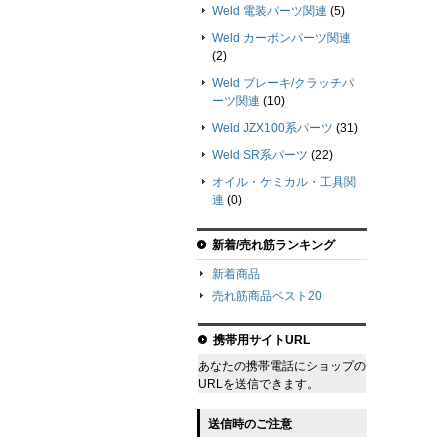
Weld 電装パーツ関連
(5)
Weld カーボンパーツ関連
(2)
Weld ブレーキ/クラッチパ
ーツ関連
(10)
Weld JZX100系パーツ
(31)
Weld SR系パーツ
(22)
オイル・ケミカル・工具関
連
(0)
新着/売れ筋ランキング
新着商品
売れ筋商品ベスト20
携帯用サイトURL
あなたの携帯電話にショップの
URLを送信できます。
送信時のご注意