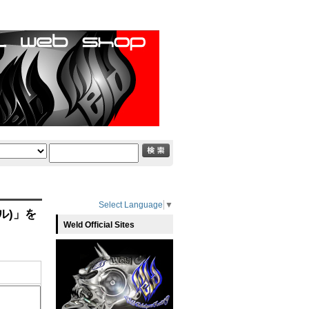
Select Language
▼
ル)」を
Weld Official Sites