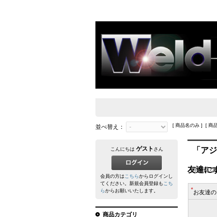
[ 商品名のみ ] [ 商
並べ替え：
ゲスト
「アジ
こんにちは
さん
友達に
※特殊な
会員の方は
こちら
からログインし
てください。新規会員登録も
こち
*
ら
からお願いいたします。
お友達の
商品カテゴリ