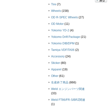
Tire
(7)
Wheels
(158)
OD R-SPEC Wheels
(27)
OD Motor
(11)
Yokomo YD-2
(4)
Yokomo Drift Package
(21)
Yokomo DIB/DPM
(1)
Tamiya VDF/TA06
(2)
Accessory
(24)
Sticker
(80)
Apparel
(19)
Other
(61)
生産終了商品
(866)
Weld エンジンパーツ関連
(33)
Weld FT86/FR-S/BRZ関連
(1)