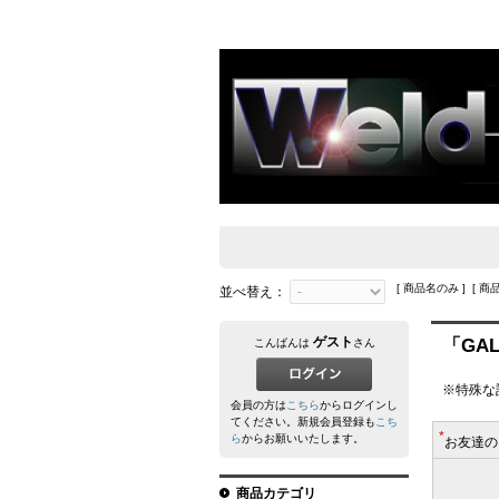
[ 商品名のみ ] [ 商
並べ替え：
ゲスト
「GA
こんばんは
さん
※特殊な
会員の方は
こちら
からログインし
てください。新規会員登録も
こち
*
ら
からお願いいたします。
お友達の
商品カテゴリ