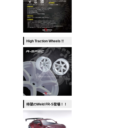
High Traction Wheels !!
待望のWeld FR-S登場！！