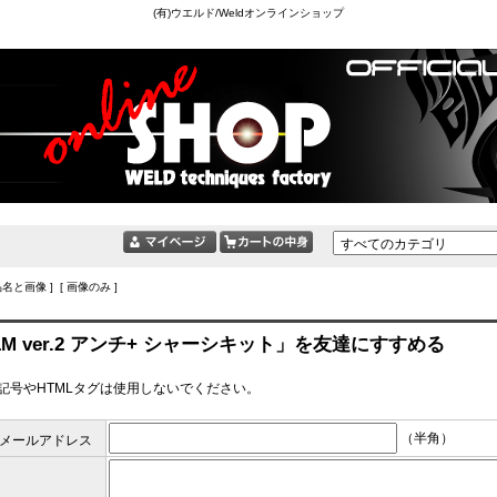
(有)ウエルド/Weldオンラインショップ
品名と画像 ] [ 画像のみ ]
LM ver.2 アンチ+ シャーシキット」を友達にすすめる
記号やHTMLタグは使用しないでください。
（半角）
メールアドレス