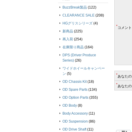
BuzzBreak製品
(122)
CLEARANCE SALE
(208)
HGグリスシリーズ
(4)
*
コメント
新商品
(225)
再入荷
(254)
在庫限り商品
(164)
DPS (Driver Produce
Series)
(26)
ワイドホイールキャンペー
ン
(5)
*
あなたの
OD Chassis Kit
(18)
*
あなたの
OD Spare Parts
(134)
OD Option Parts
(355)
OD Body
(8)
Body Accessory
(11)
OD Suspension
(86)
OD Drive Shaft
(11)