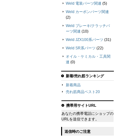
Weld 電装パーツ関連
(5)
Weld カーボンパーツ関連
(2)
Weld ブレーキ/クラッチパ
ーツ関連
(10)
Weld JZX100系パーツ
(31)
Weld SR系パーツ
(22)
オイル・ケミカル・工具関
連
(0)
新着/売れ筋ランキング
新着商品
売れ筋商品ベスト20
携帯用サイトURL
あなたの携帯電話にショップの
URLを送信できます。
送信時のご注意