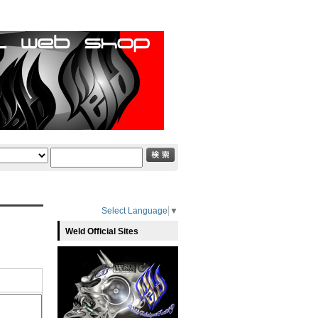
Select Language
▼
Weld Official Sites