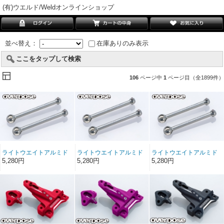
(有)ウエルド/Weldオンラインショップ
並べ替え：
在庫ありのみ表示
ここをタップして検索
106
ページ中
1
ページ目（全1899件）
ライトウエイトアルミド
ライトウエイトアルミド
ライトウエイトアルミド
ライブシャフト (45.5mm,
ライブシャフト (44mm,
ライブシャフト (43mm,
5,280円
5,280円
5,280円
2mm ピン/ スパイダー, ピ
2mm ピン/ スパイダー, ピ
2mm ピン/ スパイダー, ピ
ン付属)
ン付属)
ン付属)