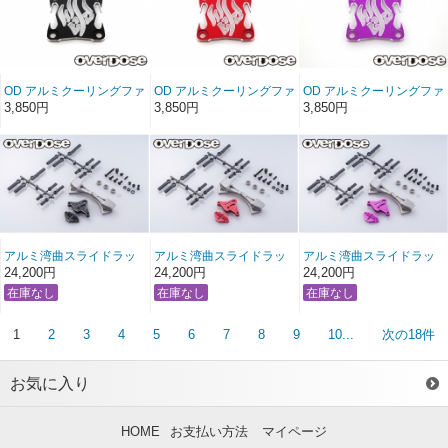
OD アルミクーリングファ
OD アルミクーリングファ
OD アルミクーリングファ
ンカバーver.2 (30x30 用/
ンカバーver.2 (30x30 用/
ンカバーver.2 (30x30 用/
3,850円
3,850円
3,850円
ブラック)
レッド)
パープル)
アルミ湾曲スライドラッ
アルミ湾曲スライドラッ
アルミ湾曲スライドラッ
クステアリングセット
クステアリングセット
クステアリングセット
24,200円
24,200円
24,200円
Type-3 （For GALM シリ
Type-3 （For GALM シリ
Type-3 （For GALM シリ
ーズ / ブラック）
ーズ / レッド）
ーズ / パープル）
1
2
3
4
5
6
7
8
9
10...
次の18件
お気に入り
HOME
お支払い方法
マイページ