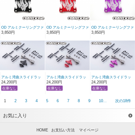
OD アルミクーリングファ
OD アルミクーリングファ
OD アルミクーリングファ
ンカバーver.2 (30x30 用/
ンカバーver.2 (30x30 用/
ンカバーver.2 (30x30 用/
3,850円
3,850円
3,850円
ブラック)
レッド)
パープル)
アルミ湾曲スライドラッ
アルミ湾曲スライドラッ
アルミ湾曲スライドラッ
クステアリングセット
クステアリングセット
クステアリングセット
24,200円
24,200円
24,200円
Type-3 （For GALM シリ
Type-3 （For GALM シリ
Type-3 （For GALM シリ
ーズ / ブラック）
ーズ / レッド）
ーズ / パープル）
1
2
3
4
5
6
7
8
9
10...
次の18件
お気に入り
HOME
お支払い方法
マイページ