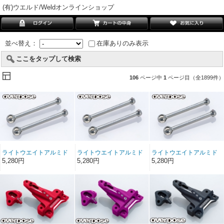
(有)ウエルド/Weldオンラインショップ
並べ替え：
在庫ありのみ表示
ここをタップして検索
106
ページ中
1
ページ目（全1899件）
ライトウエイトアルミド
ライトウエイトアルミド
ライトウエイトアルミド
ライブシャフト (45.5mm,
ライブシャフト (44mm,
ライブシャフト (43mm,
5,280円
5,280円
5,280円
2mm ピン/ スパイダー, ピ
2mm ピン/ スパイダー, ピ
2mm ピン/ スパイダー, ピ
ン付属)
ン付属)
ン付属)