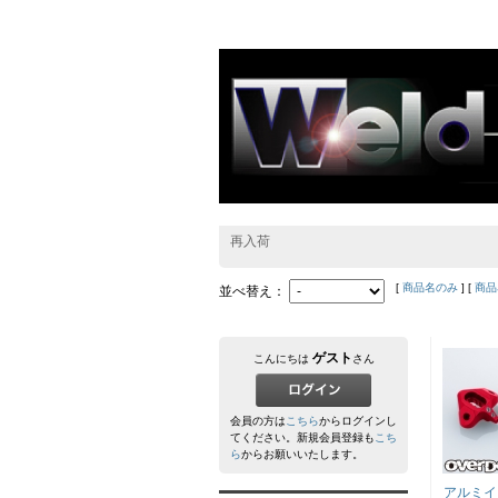
再入荷
[
商品名のみ
] [
商品
並べ替え：
ゲスト
こんにちは
さん
会員の方は
こちら
からログインし
てください。新規会員登録も
こち
ら
からお願いいたします。
アルミイ