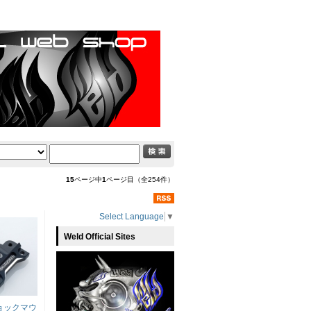
15
ページ中
1
ページ目（全254件）
Select Language
▼
Weld Official Sites
ョックマウ