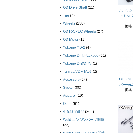
OD Drive Shaft
(11)
アルミク
Tire
(7)
ト (Fo
Wheels
(158)
価格
OD R-SPEC Wheels
(27)
OD Motor
(11)
Yokomo YD-2
(4)
Yokomo Drift Package
(21)
Yokomo DIB/DPM
(1)
Tamiya VDF/TA06
(2)
OD ア
Accessory
(24)
バーver.
Sticker
(80)
価格
Apparel
(19)
Other
(61)
生産終了商品
(866)
Weld エンジンパーツ関連
(33)