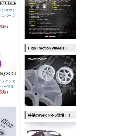
ァンマウン
ーズ/パープ
（税込）
High Traction Wheels !!
グファンカ
用/ パープル)
（税込）
待望のWeld FR-S登場！！