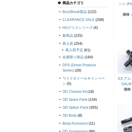
商品カテゴリ
ント (F
BuzzBreak製品
(122)
価格
CLEARANCE SALE
(208)
HGグリスシリーズ
(4)
新商品
(225)
再入荷
(254)
再入荷予定
(61)
在庫限り商品
(164)
DPS (Driver Produce
Series)
(26)
ワイドホイールキャンペー
ES アルミ
ン
(5)
GALM
価格
OD Chassis Kit
(18)
OD Spare Parts
(134)
OD Option Parts
(355)
OD Body
(8)
Body Accessory
(11)
OD Suspension
(86)