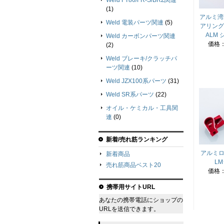
Weld FT86/FR-S/BRZ関連
(1)
アルミ湾
Weld 電装パーツ関連
(5)
アリングセ
ALM 
Weld カーボンパーツ関連
価格
(2)
Weld ブレーキ/クラッチパ
ーツ関連
(10)
Weld JZX100系パーツ
(31)
Weld SR系パーツ
(22)
オイル・ケミカル・工具関
連
(0)
新着/売れ筋ランキング
アルミロッ
新着商品
L
売れ筋商品ベスト20
価格
携帯用サイトURL
あなたの携帯電話にショップの
URLを送信できます。