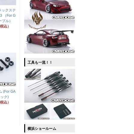
ラックステ
 （For G
パープル）
円（税込）
工具も一流！！
For GA
ック)
円（税込）
横浜ショールーム