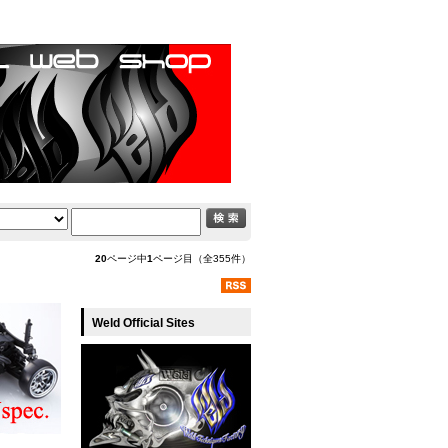
20
ページ中
1
ページ目（全355件）
Weld Official Sites