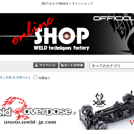
(有)ウエルド/Weldオンラインショップ
名と画像
] [
画像のみ
]
在庫あり