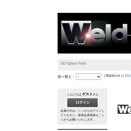
OD Option Parts
[ 商品名のみ ] [
商品
並べ替え：
ゲスト
こんにちは
さん
会員の方は
こちら
からログインし
てください。新規会員登録も
こち
ら
からお願いいたします。