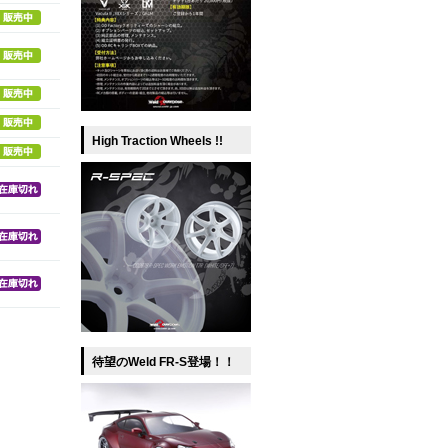
High Traction Wheels !!
待望のWeld FR-S登場！！