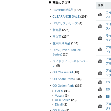
商品カテゴリ
画像
BuzzBreak製品
(122)
ライ
CLEARANCE SALE
(208)
スパ
HGグリスシリーズ
(4)
ライ
スパ
新商品
(225)
ライ
再入荷
(254)
スパ
在庫限り商品
(164)
アル
DPS (Driver Produce
ド)
Series)
(26)
アル
ワイドホイールキャンペー
プル
ン
(5)
アル
OD Chassis Kit
(18)
ック
OD Spare Parts
(134)
ES
OD Option Parts
(355)
ES
GALM
(35)
Vacula
(6)
ES
XEX Series
(23)
アル
Divall
(2)
ク)
OD Body
(8)