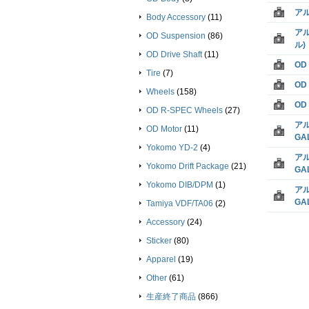
アル
Body Accessory
(11)
アル
OD Suspension
(86)
ル)
OD Drive Shaft
(11)
OD
Tire
(7)
OD
Wheels
(158)
OD
OD R-SPEC Wheels
(27)
アル
OD Motor
(11)
GA
Yokomo YD-2
(4)
アル
Yokomo Drift Package
(21)
GA
Yokomo DIB/DPM
(1)
アル
GA
Tamiya VDF/TA06
(2)
Accessory
(24)
Sticker
(80)
Apparel
(19)
Other
(61)
生産終了商品
(866)