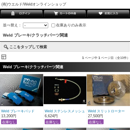
(有)ウエルド/Weldオンラインショップ
並べ替え：
在庫ありのみ表示
Weld ブレーキ/クラッチパーツ関連
ここをタップして検索
1
ページ中
1
ページ目（全10件）
Weld ブレーキ/クラッチパーツ関連
Weld ブレーキパッド
Weld ステンレスメッシュ
Weld スリットローター
TypeS フロント用
クラッチライン
13,200円
6,624円
27,500円