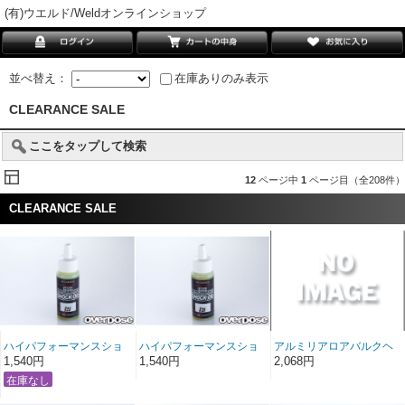
(有)ウエルド/Weldオンラインショップ
並べ替え：
在庫ありのみ表示
CLEARANCE SALE
ここをタップして検索
12
ページ中
1
ページ目（全208件）
CLEARANCE SALE
ハイパフォーマンスショ
ハイパフォーマンスショ
アルミリアロアバルクヘ
ックオイル #25
ックオイル #20
ッドセット (For Vacula
1,540円
1,540円
2,068円
II/LR/パープル)