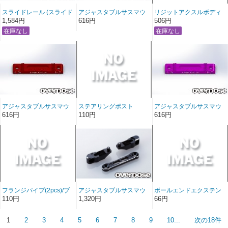
スライドレール (スライド
アジャスタブルサスマウ
リジットアクスルボディ
ラック)※Vacula
ントベース+0.5°/ ブラッ
ー (ブラック)
1,584円
616円
506円
ク※Vacula/Divall
アジャスタブルサスマウ
ステアリングポスト
アジャスタブルサスマウ
ントベース+0.5°/ レッド
(2pcs)/ブラック※XEX
ントベース+0.5°/ パープ
616円
110円
616円
※Vacula/Divall
ル※Vacula/Divall
フランジパイプ(2pcs)/ブ
アジャスタブルサスマウ
ボールエンドエクステン
ラック※XEX
ントセット/ブラック
ション (ブラック)
110円
1,320円
66円
※XEX
1
2
3
4
5
6
7
8
9
10...
次の18件