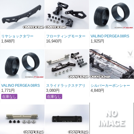
リヤショックタワー
フローティングモーター
VALINO PERGEA 08RS
(3.0mm/For GALM)
マウントシステム (For
30mm
1,848円
16,940円
1,925円
GALM/ブラック)
VALINO PERGEA 08RS
スライドラックステアリ
シルバーカーボンシャー
26mm
ングセット/ブラック
シセット(メイン:2.4mm,
1,771円
3,080円
4,840円
※Vacula
アッパー:2.0mm)※Vacula