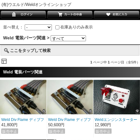
(有)ウエルド/Weldオンラインショップ
並べ替え：
在庫ありのみ表示
Weld 電装パーツ関連 >
ここをタップして検索
1
ページ中
1
ページ目（全5件）
Weld 電装パーツ関連
Weld Div Flame ディブフ
Weld Div Flame ディブフ
Weldエンジンスターター
レーム フロントバッテ
レーム リアバッテリー
41,800円
50,600円
12,980円
リー用（国産車対応）
用（輸入車対応）