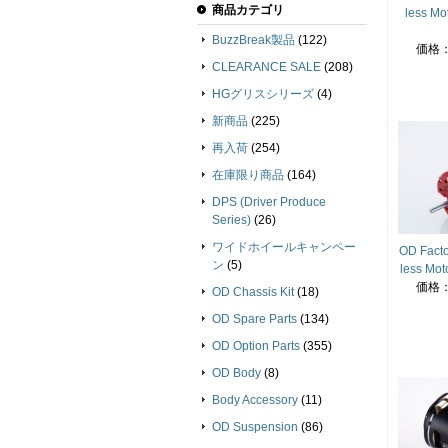
商品カテゴリ
less Mo
BuzzBreak製品
(122)
価格
CLEARANCE SALE
(208)
HGグリスシリーズ
(4)
新商品
(225)
再入荷
(254)
在庫限り商品
(164)
DPS (Driver Produce
Series)
(26)
ワイドホイールキャンペー
OD Facto
ン
(5)
less Mot
価格
OD Chassis Kit
(18)
OD Spare Parts
(134)
OD Option Parts
(355)
OD Body
(8)
Body Accessory
(11)
OD Suspension
(86)