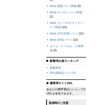
Weld 電装パーツ関連
(5)
Weld カーボンパーツ関連
(2)
Weld ブレーキ/クラッチパ
ーツ関連
(10)
Weld JZX100系パーツ
(31)
Weld SR系パーツ
(22)
オイル・ケミカル・工具関
連
(0)
新着/売れ筋ランキング
新着商品
売れ筋商品ベスト20
携帯用サイトURL
あなたの携帯電話にショップの
URLを送信できます。
送信時のご注意