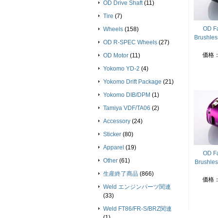
OD Drive Shaft
(11)
Tire
(7)
OD Fa
Wheels
(158)
Brushles
OD R-SPEC Wheels
(27)
価格
OD Motor
(11)
Yokomo YD-2
(4)
Yokomo Drift Package
(21)
Yokomo DIB/DPM
(1)
Tamiya VDF/TA06
(2)
Accessory
(24)
Sticker
(80)
Apparel
(19)
OD Fa
Other
(61)
Brushles
生産終了商品
(866)
価格
Weld エンジンパーツ関連
(33)
Weld FT86/FR-S/BRZ関連
(1)