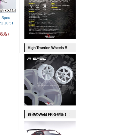
 Spec.
.2 10.5T
）
円（税込）
High Traction Wheels !!
待望のWeld FR-S登場！！