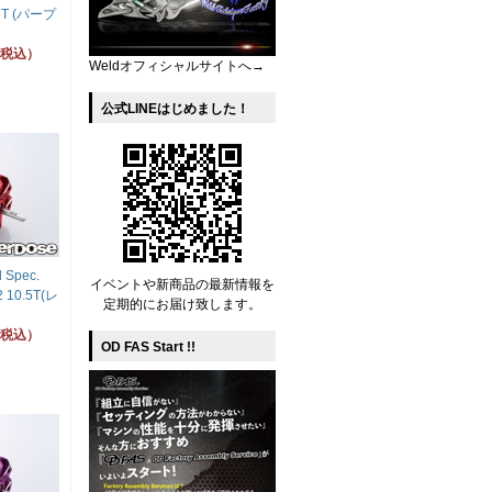
0.5T (パープ
円（税込）
Weldオフィシャルサイトへ→
公式LINEはじめました！
 Spec.
イベントや新商品の最新情報を
.2 10.5T(レ
定期的にお届け致します。
円（税込）
OD FAS Start !!