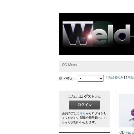
OD Motor
[
商品名のみ
] [
商品
並べ替え：
ゲスト
こんにちは
さん
会員の方は
こちら
からログインし
てください。新規会員登録も
こち
ら
からお願いいたします。
OD Facto