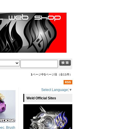
1
ページ中
1
ページ目（全11件）
Select Language
▼
Weld Official Sites
ec. Brush