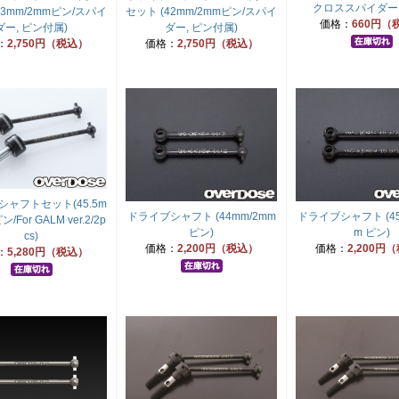
クロススパイダー
43mm/2mmピン/スパイ
セット (42mm/2mmピン/スパイ
価格：
660円（
ダー, ピン付属)
ダー, ピン付属)
：
2,750円（税込）
価格：
2,750円（税込）
ャフトセット(45.5m
ドライブシャフト (44mm/2mm
ドライブシャフト (45.
/For GALM ver.2/2p
ピン)
m ピン)
cs)
価格：
2,200円（税込）
価格：
2,200円
：
5,280円（税込）