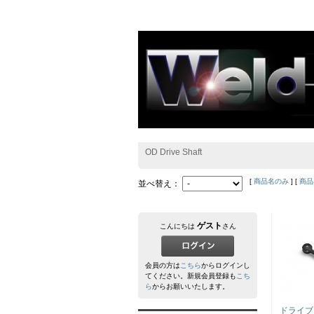
OD Drive Shaft
[
商品名のみ
] [
商品
並べ替え：
ゲスト
こんにちは
さん
会員の方は
こちら
からログインし
てください。新規会員登録も
こち
ら
からお願いいたします。
ドライブ