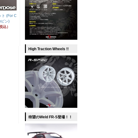
(For C
mピン)
（税込）
High Traction Wheels !!
待望のWeld FR-S登場！！