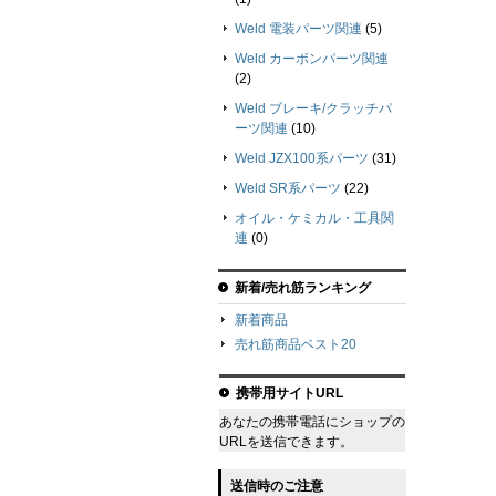
Weld 電装パーツ関連
(5)
Weld カーボンパーツ関連
(2)
Weld ブレーキ/クラッチパ
ーツ関連
(10)
Weld JZX100系パーツ
(31)
Weld SR系パーツ
(22)
オイル・ケミカル・工具関
連
(0)
新着/売れ筋ランキング
新着商品
売れ筋商品ベスト20
携帯用サイトURL
あなたの携帯電話にショップの
URLを送信できます。
送信時のご注意