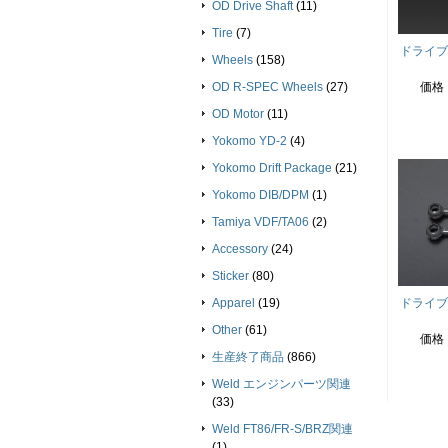
OD Drive Shaft
(11)
Tire
(7)
ドライブシ
Wheels
(158)
OD R-SPEC Wheels
(27)
価格
OD Motor
(11)
Yokomo YD-2
(4)
Yokomo Drift Package
(21)
Yokomo DIB/DPM
(1)
Tamiya VDF/TA06
(2)
Accessory
(24)
Sticker
(80)
Apparel
(19)
ドライブシ
Other
(61)
価格
生産終了商品
(866)
Weld エンジンパーツ関連
(33)
Weld FT86/FR-S/BRZ関連
(1)