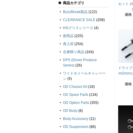
商品カテゴリ
セット (
BuzzBreak製品
(122)
価格
CLEARANCE SALE
(208)
HGグリスシリーズ
(4)
新商品
(225)
再入荷
(254)
在庫限り商品
(164)
DPS (Driver Produce
Series)
(26)
ドライブシ
ワイドホイールキャンペー
m/2mmピン
ン
(5)
価格
OD Chassis Kit
(18)
OD Spare Parts
(134)
OD Option Parts
(355)
OD Body
(8)
Body Accessory
(11)
OD Suspension
(86)