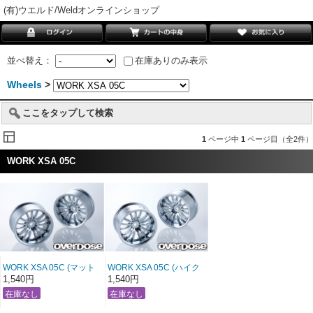
(有)ウエルド/Weldオンラインショップ
並べ替え：
在庫ありのみ表示
Wheels
>
ここをタップして検索
1
ページ中
1
ページ目（全2件）
WORK XSA 05C
WORK XSA 05C (マット
WORK XSA 05C (ハイク
クローム/OFF+5)
ローム/OFF+5)
1,540円
1,540円